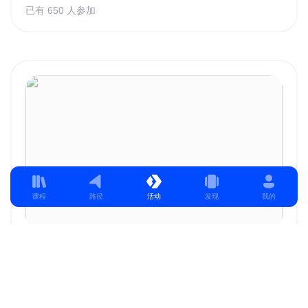
已有 650 人参加
课程
路径
活动
发现
我的
#坚持的力量_Din插画21天打卡 - 第12期
活动时间：2020/06/10 - 2020/07/01
参与21天插画设计打卡挑战，连续21天按照每日规定主题提交打卡作
品，成为更好的自己。